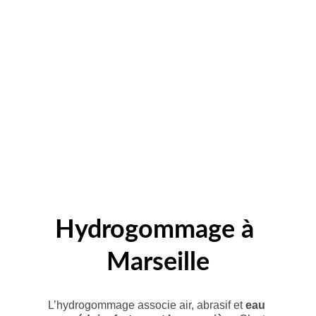
Pour charpentes visibles, plafonds en bois ou 
boiseries ornementales : nous installons un 
chantier protégé avec dispositifs de protection 
et aspiration adaptés. La faible pression 
réduit les éclaboussures et assure une 
intervention maîtrisée dans un espace habité. 
Le support devient unifié et prêt à recevoir le 
traitement de finition désiré.
Hydrogommage à 
Marseille
L’hydrogommage associe air, abrasif et 
eau