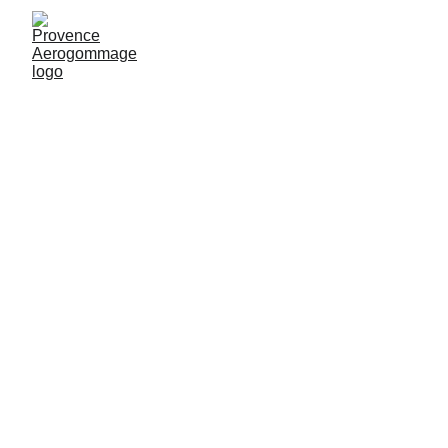
Sablage et 
Aerogommage à  
Marseille 
(13000) – Bois, 
métal, pierre
Provence Aérogommage opère à 