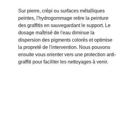
Sur pierre, crépi ou surfaces métalliques 
peintes, l'hydrogommage retire la peinture 
des graffitis en sauvegardant le support. Le 
dosage maîtrisé de l'eau diminue la 
dispersion des pigments colorés et optimise 
la propreté de l'intervention. Nous pouvons 
ensuite vous orienter vers une protection anti-
graffiti pour faciliter les nettoyages à venir.
Sablage à Marseille
Le sablage est notre solution pour les 
charges épaisses et les supports robustes. 
Plus abrasif, il excelle pour enlever 
multiples couches de peinture, rouille 
profonde ou enduits tenaces. Nous 
l’employons lorsque la performance prime 