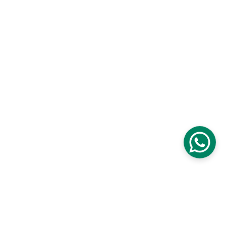
Horaires
Lundi : 08:00–19:00
Mardi : 08:00–19:00
Mercredi : 08:00–19:00
Jeudi : 08:00–19:00
Vendredi : 08:00–19:00
Samedi : Fermé
Dimanche : Fermé
Contact
contact@provencegommage.fr
+33 6 15 39 57 08