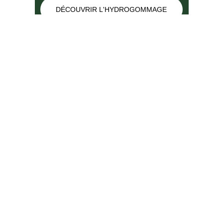
DÉCOUVRIR L'HYDROGOMMAGE
Aérogommage à 
Marseille
L’aérogommage est une solution de 
décapage 
douce et précise
 qui projette un 
abrasif fin à 
basse pression
. Idéal pour les 
supports délicats, il retire peintures, vernis 
et salissures 
sans marquer
 la matière.