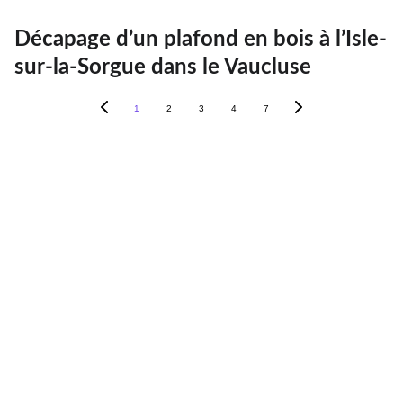
Décapage d’un plafond en bois à l’Isle-
sur-la-Sorgue dans le Vaucluse
1
2
3
4
7
FAQ's
Pourquoi nous confier vos projets ?
Avec 15 ans d'expérience dans 
l'industrie et 15 autres dans le bâtiment, 
nous avons acquis une grande 