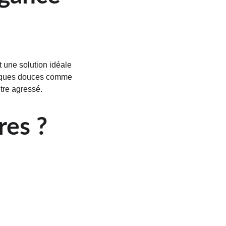
t une solution idéale 
hniques douces comme 
être agressé.
res ?