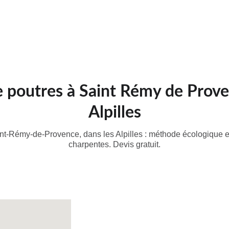
Accueil
Aerogommage
Hydrogommage
Sablage
FAQ's
Réalisations
Contac
 poutres à Saint Rémy de Proven
Alpilles
t-Rémy-de-Provence, dans les Alpilles : méthode écologique et 
charpentes. Devis gratuit.