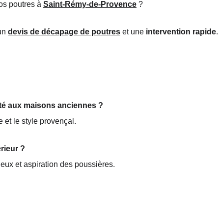
os poutres à 
Saint-Rémy-de-Provence
 ?
un 
devis de décapage de poutres
 et une 
intervention rapide
.
pté aux maisons anciennes ?
e et le style provençal.
érieur ?
ieux et aspiration des poussières.