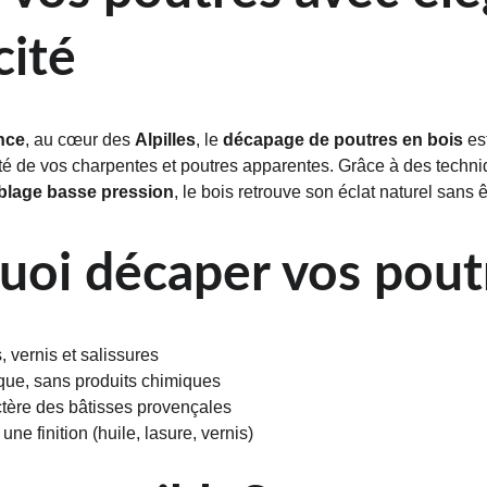
cité
nce
, au cœur des 
Alpilles
, le 
décapage de poutres en bois
 es
cité de vos charpentes et poutres apparentes. Grâce à des tec
blage basse pression
, le bois retrouve son éclat naturel sans 
oi décaper vos pout
, vernis et salissures
que, sans produits chimiques
ctère des bâtisses provençales
 une finition (huile, lasure, vernis)