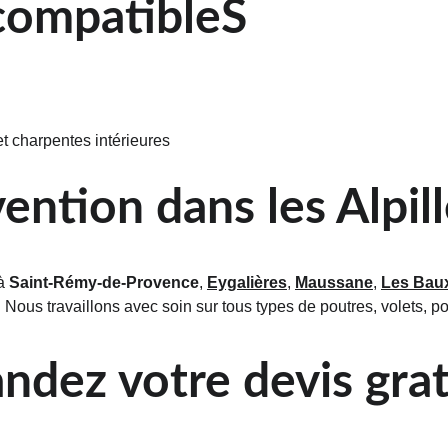
compatibleS
t charpentes intérieures
vention dans les Alpil
à 
Saint-Rémy-de-Provence
, 
Eygalières
, 
Maussane
, 
Les Bau
s. Nous travaillons avec soin sur tous types de poutres, volets, p
dez votre devis grat