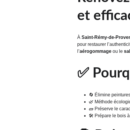
et effica
À 
Saint-Rémy-de-Prove
pour restaurer l’authenti
l’
aérogommage
 ou le 
sa
✅ Pourqu
🔄 Élimine peintures
🌿 Méthode écologi
🧱 Préserve le cara
🛠️ Prépare le bois à